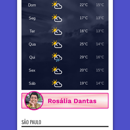
Dom
22°C
15°C
Seg
17°C
13°C
Ter
16°C
13°C
Qua
25°C
14°C
Qui
29°C
16°C
Sex
20°C
15°C
Sáb
19°C
14°C
SÃO PAULO