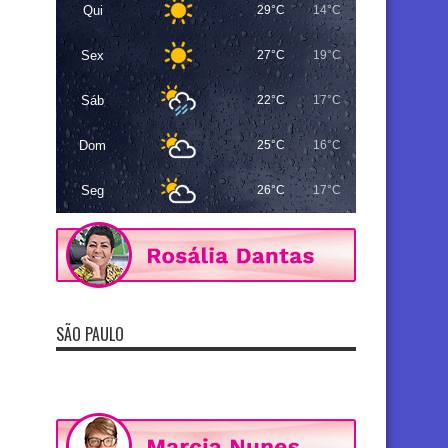
Qui
29°C
14°C
Sex
27°C
19°C
Sáb
22°C
17°C
Dom
25°C
16°C
Seg
26°C
17°C
SÃO PAULO