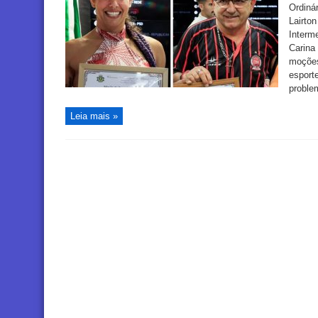
Ordinár
Lairton
Interme
Carina
moções
esport
proble
Leia mais »