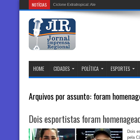
NOTÍCIAS
Ciclone Extratropical: Alerta Vermelho em 12 Estad
HOME
CIDADES
POLÍTICA
ESPORTES
Arquivos por assunto:
foram homenag
Dois esportistas foram homenagea
Dois e
pela C