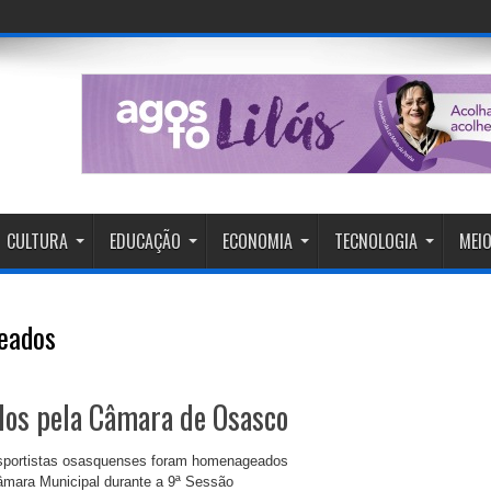
os, Tor
CULTURA
EDUCAÇÃO
ECONOMIA
TECNOLOGIA
MEIO
eados
dos pela Câmara de Osasco
sportistas osasquenses foram homenageados
âmara Municipal durante a 9ª Sessão