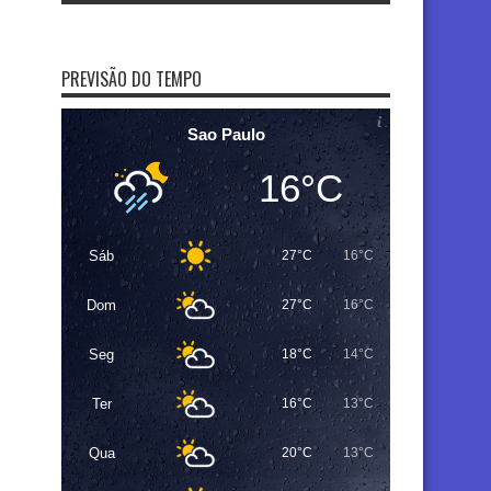
PREVISÃO DO TEMPO
Sao Paulo
16°C
Sáb
27°C
16°C
Dom
27°C
16°C
Seg
18°C
14°C
Ter
16°C
13°C
Qua
20°C
13°C