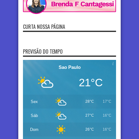
CURTA NOSSA PÁGINA
PREVISÃO DO TEMPO
Sao Paulo
21°C
Sex
28°C
17°C
Sáb
27°C
16°C
Dom
26°C
16°C