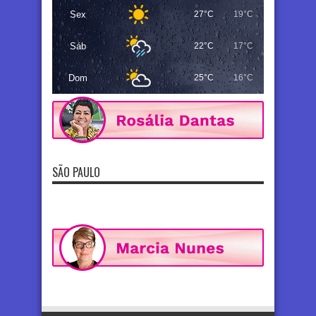
Sex
27°C
19°C
Sáb
22°C
17°C
Dom
25°C
16°C
SÃO PAULO