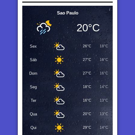
Sao Paulo
20°C
Sex
26°C
18°C
Sáb
27°C
16°C
Dom
27°C
16°C
Seg
18°C
14°C
Ter
16°C
13°C
Qua
20°C
13°C
Qui
29°C
14°C