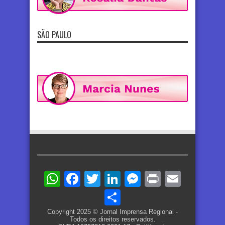
SÃO PAULO
WhatsApp
Facebook
Twitter
LinkedIn
Messenger
Print
Email
Share
Copyright 2025 © Jornal Imprensa Regional -
Todos os direitos reservados.