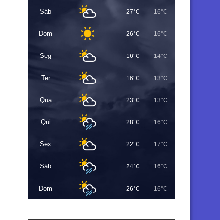
Sáb
27°C
16°C
Dom
26°C
16°C
Seg
16°C
14°C
Ter
16°C
13°C
Qua
23°C
13°C
Qui
28°C
16°C
Sex
22°C
17°C
Sáb
24°C
16°C
Dom
26°C
16°C