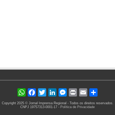
WhatsApp
Facebook
Twitter
LinkedIn
Messenger
Print
Email
Sha
Copyright 2025 © Jornal Imprensa Regional - Todos os direitos reservados.
CNPJ 19757313-0001-17 -
Política de Privacidade