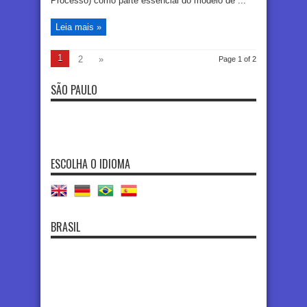
Processo) como parte essencial do modelo de ...
Leia mais »
1
2
»
Page 1 of 2
SÃO PAULO
ESCOLHA O IDIOMA
BRASIL