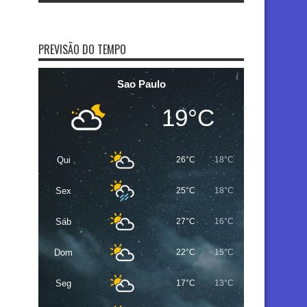
PREVISÃO DO TEMPO
Sao Paulo
19°C
Qui
26°C
18°C
Sex
25°C
18°C
Sáb
27°C
16°C
Dom
22°C
15°C
Seg
17°C
13°C