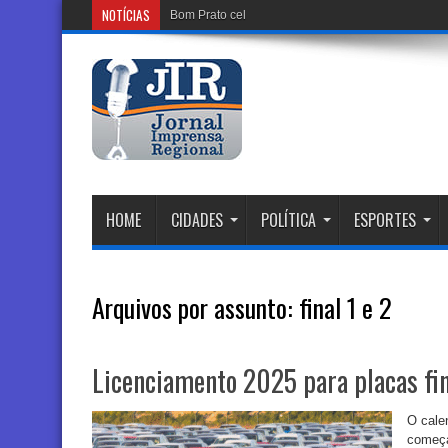
NOTÍCIAS
Bom Prato celebra Dia dos Pais com cardápio
HOME
CIDADES
POLÍTICA
ESPORTES
Arquivos por assunto:
final 1 e 2
Licenciamento 2025 para placas fin
O calen
começa