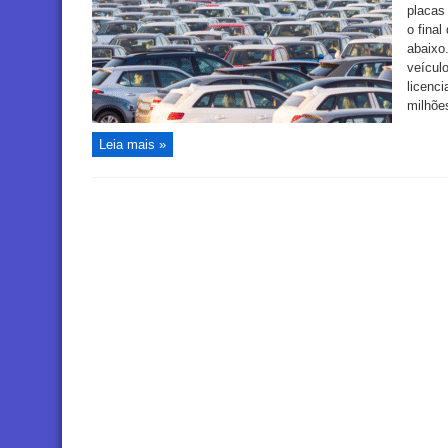
placas 
o fina
abaixo
veículo
licenc
milhões
Leia mais »