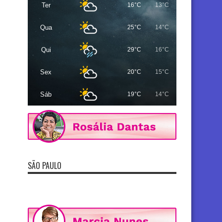
Ter
16°C
13°C
Qua
25°C
14°C
Qui
29°C
16°C
Sex
20°C
15°C
Sáb
19°C
14°C
SÃO PAULO