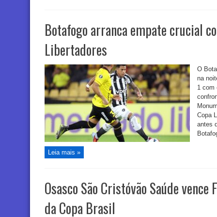
Botafogo arranca empate crucial co
Libertadores
O Bota
na noit
1 com 
confro
Monumen
Copa L
antes 
Botafo
Leia mais »
Osasco São Cristóvão Saúde vence F
da Copa Brasil