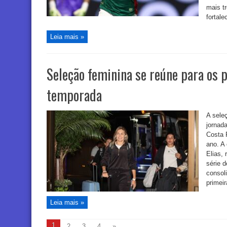
mais tr
fortalec
Leia mais »
Seleção feminina se reúne para os 
temporada
A seleç
jornad
Costa 
ano. A
Elias, 
série 
consoli
primeir
Leia mais »
1
2
3
4
»