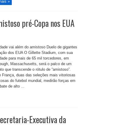
mais »
mistoso pré-Copa nos EUA
lidade vai além do amistoso Duelo de gigantes
ação dos EUA O Gillette Stadium, com sua
dade para mais de 65 mil torcedores, em
ough, Massachusetts, será o palco de um
to que transcende o rótulo de “amistoso”.
 e França, duas das seleções mais vitoriosas
ntosas do futebol mundial, medirão forças em
ate de alto ...
ecretaria-Executiva da