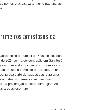
ês pontos cruciais. Este triunfo não apenas
e ...
primeiros amistosos da
ão feminina de futebol do Brasil iniciou sua
a de 2024 com a concentração em San José,
Rica, marcando o primeiro compromisso do
 equipe, sob o comando do técnico Arthur
reuniu boa parte de suas atletas para uma
de amistosos internacionais que visam
dar a preparação e testar estratégias. As
as a se apresentarem, ...
Page 1 of 4