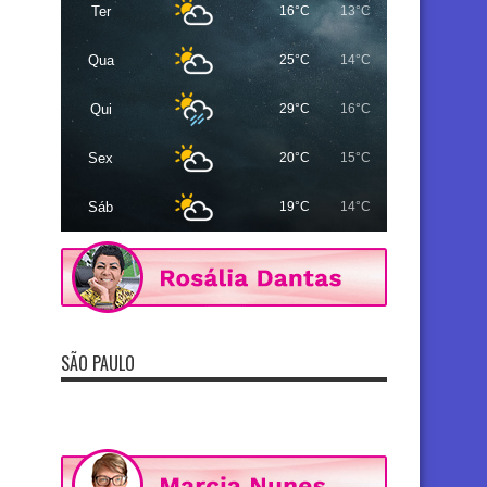
Ter
16°C
13°C
Qua
25°C
14°C
Qui
29°C
16°C
Sex
20°C
15°C
Sáb
19°C
14°C
SÃO PAULO