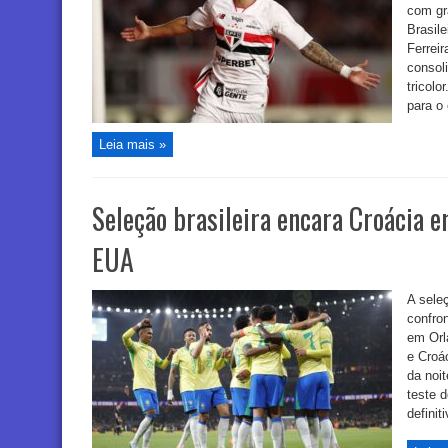
com gr
Brasile
Ferrei
consoli
tricolo
para o 
Leia mais »
Seleção brasileira encara Croácia 
EUA
A seleç
confron
em Orl
e Croá
da noit
teste 
definit