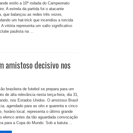
ande estilo a 10ª rodada do Campeonato
iro. A estrela da partida foi o atacante
ra, que balançou as redes três vezes,
dando um hat-trick que incendiou a torcida
r. A vitória representa um salto significativo
clube paulista na ...
em amistoso decisivo nos
ão brasileira de futebol se prepara para um
to de alta relevância nesta terça-feira, dia 31,
ando, nos Estados Unidos. O amistoso Brasil
cia, agendado para as oito e quarenta e cinco
e, horário local, representa o último grande
do elenco antes da tão aguardada convocação
iva para a Copa do Mundo. Sob a batuta ...