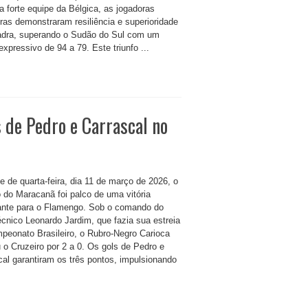
a forte equipe da Bélgica, as jogadoras
iras demonstraram resiliência e superioridade
dra, superando o Sudão do Sul com um
expressivo de 94 a 79. Este triunfo ...
 de Pedro e Carrascal no
e de quarta-feira, dia 11 de março de 2026, o
o do Maracanã foi palco de uma vitória
ante para o Flamengo. Sob o comando do
écnico Leonardo Jardim, que fazia sua estreia
peonato Brasileiro, o Rubro-Negro Carioca
 o Cruzeiro por 2 a 0. Os gols de Pedro e
cal garantiram os três pontos, impulsionando