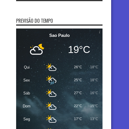
PREVISÃO DO TEMPO
Sao Paulo
19°C
Qui
26°C
18°C
Sex
25°C
18°C
Sáb
27°C
16°C
Dom
22°C
15°C
Seg
17°C
13°C