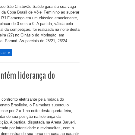
co São Cristóvão Saúde garantiu sua vaga
l da Copa Brasil de Vôlei Feminino ao superar
 RJ Flamengo em um clássico emocionante,
lacar de 3 sets a 0. A partida, válida pela
al da competição, foi realizada na noite desta
feira (27) no Ginásio do Moringão, em
a, Paraná. As parciais de 25/21, 26/24 ...
mais »
ntém liderança do
confronto eletrizante pela rodada do
nato Brasileiro, o Palmeiras superou o
nse por 2 a 1 na noite desta quarta-feira,
idando sua posição na liderança da
ição. A partida, disputada na Arena Barueri,
cada por intensidade e reviravoltas, com o
 demonstrando sua força em casa ao garantir