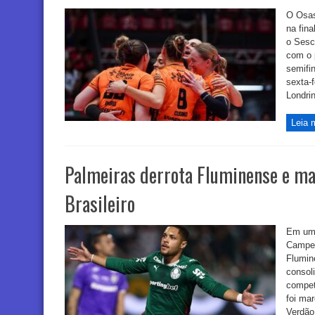
O Osas
na fina
o Sesc
com o p
semifin
sexta-
Londrin
Leia 
Palmeiras derrota Fluminense e ma
Brasileiro
Em um 
Campeo
Flumine
consol
compet
foi mar
Verdão