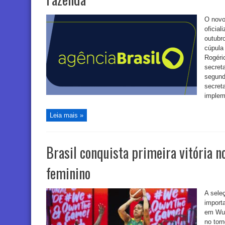
O novo
oficial
outubr
cúpula
Rogéri
secret
segund
secreta
implem
Leia mais »
Brasil conquista primeira vitória 
feminino
A sele
import
em Wuh
no torn