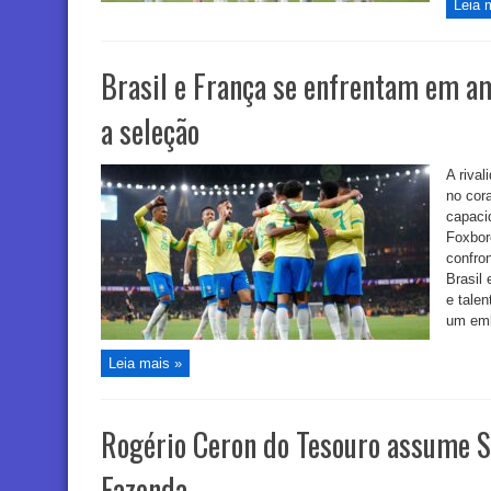
Leia 
Brasil e França se enfrentam em a
a seleção
A riva
no cor
capaci
Foxbor
confron
Brasil
e tale
um emb
Leia mais »
Rogério Ceron do Tesouro assume S
Fazenda