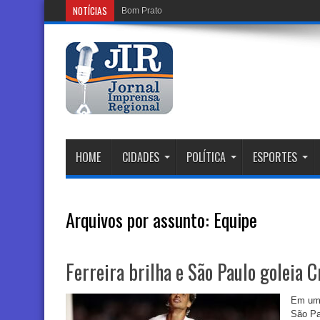
NOTÍCIAS
Bom Prato celebra Dia dos Pais com cardápio espe
HOME
CIDADES
POLÍTICA
ESPORTES
Arquivos por assunto:
Equipe
Ferreira brilha e São Paulo goleia C
Em uma
São Pa