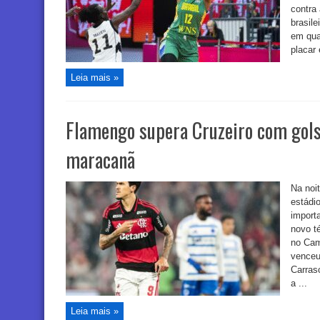
contra 
brasile
em qua
placar 
Leia mais »
Flamengo supera Cruzeiro com gols
maracanã
Na noit
estádi
import
novo t
no Cam
venceu
Carras
a ...
Leia mais »