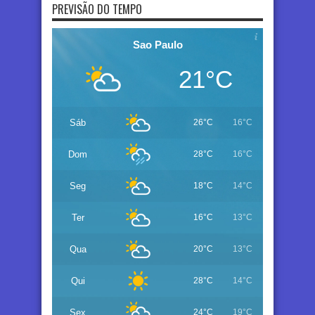
PREVISÃO DO TEMPO
Sao Paulo
21°C
Sáb
26°C
16°C
Dom
28°C
16°C
Seg
18°C
14°C
Ter
16°C
13°C
Qua
20°C
13°C
Qui
28°C
14°C
Sex
24°C
19°C