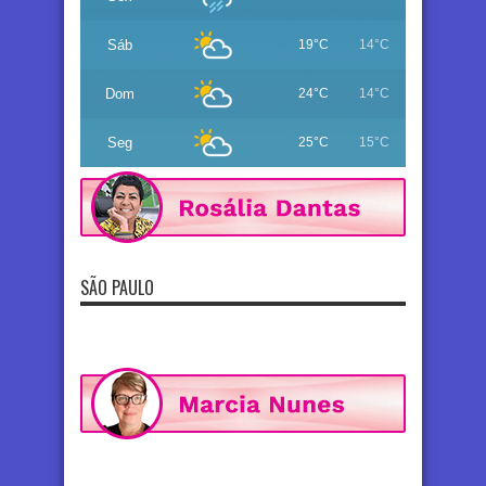
Sáb
19°C
14°C
Dom
24°C
14°C
Seg
25°C
15°C
SÃO PAULO