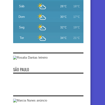
Sáb
26°C
18°C
Dom
30°C
17°C
Seg
32°C
19°C
Ter
34°C
21°C
SÃO PAULO