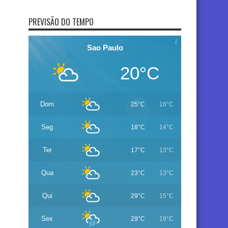
PREVISÃO DO TEMPO
Sao Paulo
20°C
Dom
25°C
16°C
Seg
18°C
14°C
Ter
17°C
13°C
Qua
23°C
13°C
Qui
29°C
15°C
Sex
29°C
19°C