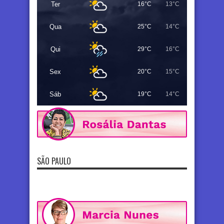
Ter
16°C
13°C
Qua
25°C
14°C
Qui
29°C
16°C
Sex
20°C
15°C
Sáb
19°C
14°C
SÃO PAULO