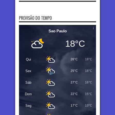
PREVISÃO DO TEMPO
Sao Paulo
18°C
Qui
26°C
18°C
Sex
25°C
18°C
Sáb
27°C
16°C
Dom
22°C
15°C
Seg
17°C
13°C