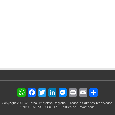
WhatsApp
Facebook
Twitter
LinkedIn
Messenger
Print
Email
Sha
Copyright 2025 © Jornal Imprensa Regional - Todos os direitos reservados.
CNPJ 19757313-0001-17 -
Política de Privacidade