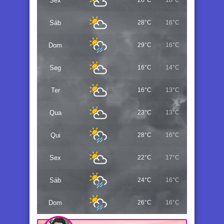
Sex
26°C
18°C
Sáb
28°C
16°C
Dom
29°C
16°C
Seg
16°C
14°C
Ter
16°C
13°C
Qua
23°C
13°C
Qui
28°C
16°C
Sex
22°C
17°C
Sáb
24°C
16°C
Dom
26°C
16°C