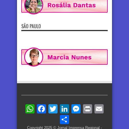
SÃO PAULO
WhatsApp
Facebook
Twitter
LinkedIn
Messenger
Print
Email
Share
Copyright 2025 © Jornal Imprensa Regional -