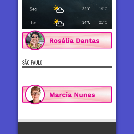
Seg
32°C
19°C
Ter
34°C
21°C
SÃO PAULO