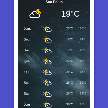
Sao Paulo
19°C
Dom
25°C
16°C
Seg
18°C
14°C
Ter
17°C
13°C
Qua
23°C
13°C
Qui
29°C
15°C
Sex
29°C
19°C
Sáb
26°C
18°C
Dom
30°C
17°C