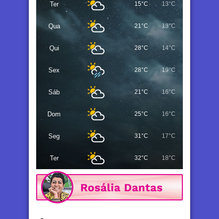
Ter
15°C
13°C
Qua
21°C
13°C
Qui
28°C
14°C
Sex
28°C
19°C
Sáb
21°C
16°C
Dom
25°C
16°C
Seg
31°C
17°C
Ter
32°C
18°C