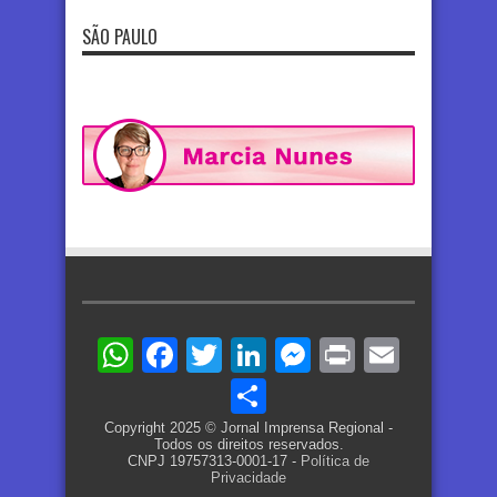
SÃO PAULO
WhatsApp
Facebook
Twitter
LinkedIn
Messenger
Print
Email
Share
Copyright 2025 © Jornal Imprensa Regional -
Todos os direitos reservados.
CNPJ 19757313-0001-17 -
Política de
Privacidade