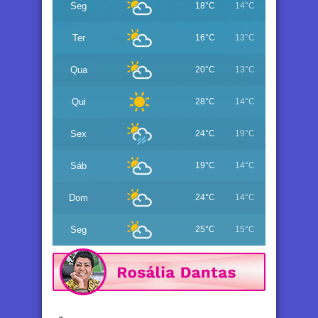
Seg
18°C
14°C
Ter
16°C
13°C
Qua
20°C
13°C
Qui
28°C
14°C
Sex
24°C
19°C
Sáb
19°C
14°C
Dom
24°C
14°C
Seg
25°C
15°C