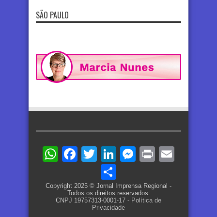
SÃO PAULO
WhatsApp
Facebook
Twitter
LinkedIn
Messenger
Print
Email
Share
Copyright 2025 © Jornal Imprensa Regional -
Todos os direitos reservados.
CNPJ 19757313-0001-17 -
Política de
Privacidade