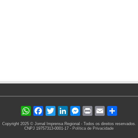
WhatsApp
Facebook
Twitter
LinkedIn
Messenger
Print
Email
Sha
Copyright 2025 © Jornal Imprensa Regional - Todos os direitos reservados.
CNPJ 19757313-0001-17 -
Política de Privacidade