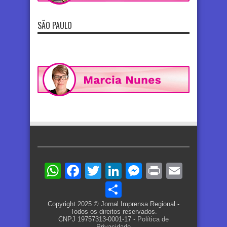
SÃO PAULO
WhatsApp
Facebook
Twitter
LinkedIn
Messenger
Print
Email
Share
Copyright 2025 © Jornal Imprensa Regional -
Todos os direitos reservados.
CNPJ 19757313-0001-17 -
Política de
Privacidade