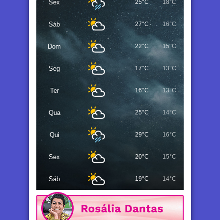
Sex
25°C
18°C
Sáb
27°C
16°C
Dom
22°C
15°C
Seg
17°C
13°C
Ter
16°C
13°C
Qua
25°C
14°C
Qui
29°C
16°C
Sex
20°C
15°C
Sáb
19°C
14°C