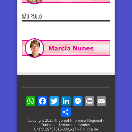
SÃO PAULO
WhatsApp
Facebook
Twitter
LinkedIn
Messenger
Print
Email
Share
Copyright 2025 © Jornal Imprensa Regional -
Todos os direitos reservados.
CNPJ 19757313-0001-17 -
Política de