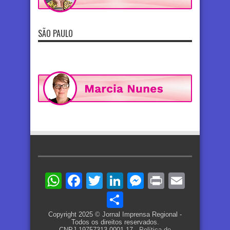
SÃO PAULO
WhatsApp
Facebook
Twitter
LinkedIn
Messenger
Print
Email
Share
Copyright 2025 © Jornal Imprensa Regional -
Todos os direitos reservados.
CNPJ 19757313-0001-17 -
Política de