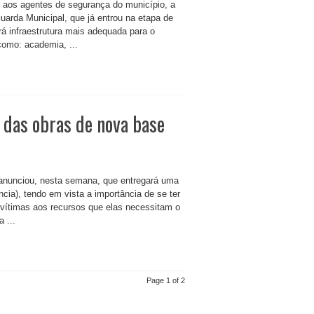
 aos agentes de segurança do município, a
arda Municipal, que já entrou na etapa de
á infraestrutura mais adequada para o
como: academia, ...
o das obras de nova base
, anunciou, nesta semana, que entregará uma
a), tendo em vista a importância de se ter
s vítimas aos recursos que elas necessitam o
 ...
Page 1 of 2