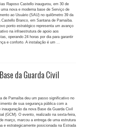
ias Raposo Castello inaugurou, em 30 de
 uma nova e moderna base de Serviço de
mento ao Usuário (SAU) no quilômetro 39 da
a Castello Branco, em Santana de Parnaíba.
ovo ponto estratégico representa um avanço
cativo na infraestrutura de apoio aos
tas, operando 24 horas por dia para garantir
ça e conforto. A instalação é um ...
Base da Guarda Civil
a de Parnaíba deu um passo significativo no
ecimento de sua segurança pública com a
e inauguração da nova Base da Guarda Civil
pal (GCM). O evento, realizado na sexta-feira,
 de março, marcou a entrega de uma estrutura
a e estrategicamente posicionada na Estrada