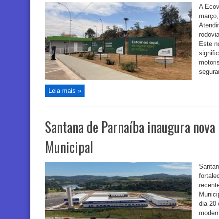
A Ecov
março,
Atendi
rodovi
Este n
signifi
motoris
seguran
Leia mais »
Santana de Parnaíba inaugura nova 
Municipal
Santan
fortal
recent
Munici
dia 20
modern