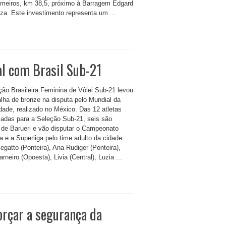
meiros, km 38,5, próximo à Barragem Edgard
za. Este investimento representa um ...
al com Brasil Sub-21
ção Brasileira Feminina de Vôlei Sub-21 levou
lha de bronze na disputa pelo Mundial da
dade, realizado no México. Das 12 atletas
adas para a Seleção Sub-21, seis são
s de Barueri e vão disputar o Campeonato
a e a Superliga pelo time adulto da cidade.
egatto (Ponteira), Ana Rudiger (Ponteira),
rneiro (Opoesta), Livia (Central), Luzia ...
orçar a segurança da