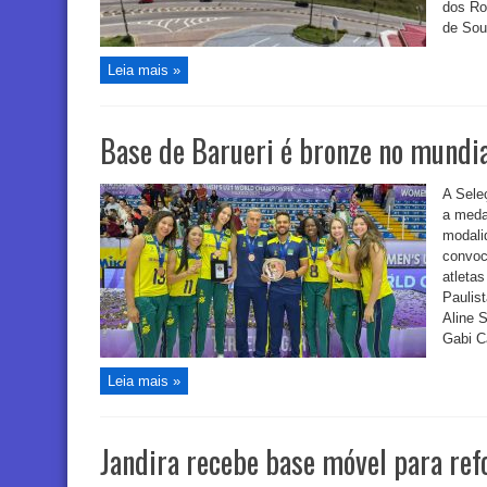
dos Ro
de Sou
Leia mais »
Base de Barueri é bronze no mundi
A Sele
a meda
modali
convoc
atleta
Paulist
Aline S
Gabi Ca
Leia mais »
Jandira recebe base móvel para ref