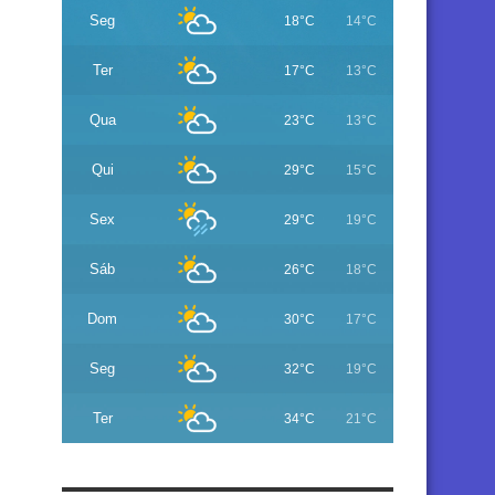
Seg
18°C
14°C
Ter
17°C
13°C
Qua
23°C
13°C
Qui
29°C
15°C
Sex
29°C
19°C
Sáb
26°C
18°C
Dom
30°C
17°C
Seg
32°C
19°C
Ter
34°C
21°C