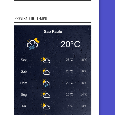
PREVISÃO DO TEMPO
Sao Paulo
20°C
Sex
26°C
18°C
Sáb
28°C
16°C
Dom
29°C
16°C
Seg
16°C
14°C
Ter
16°C
13°C