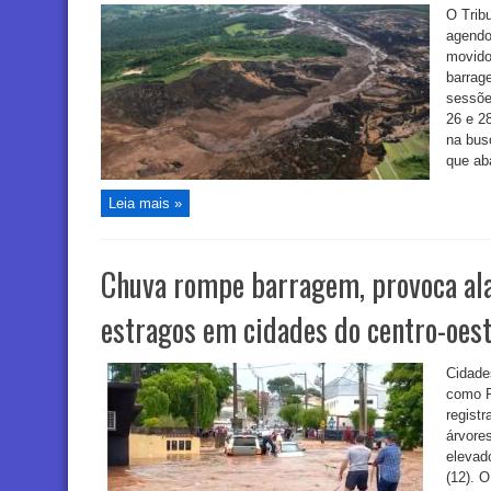
O Trib
agendo
movido
barrag
sessõe
26 e 2
na busc
que aba
Leia mais »
Chuva rompe barragem, provoca al
estragos em cidades do centro-oest
Cidade
como P
regist
árvore
elevad
(12). O