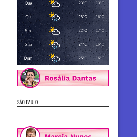
Qua
23°C
13°C
Qui
28°C
16°C
Sex
22°C
17°C
Sáb
24°C
16°C
Dom
25°C
16°C
SÃO PAULO