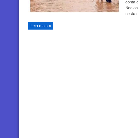
conta d
Nacion
nesta s
Leia mais »