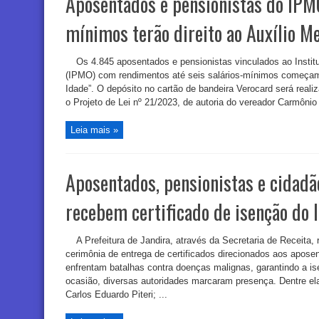
Aposentados e pensionistas do IPM
mínimos terão direito ao Auxílio M
Os 4.845 aposentados e pensionistas vinculados ao Instit
(IPMO) com rendimentos até seis salários-mínimos começam 
Idade”. O depósito no cartão de bandeira Verocard será real
o Projeto de Lei nº 21/2023, de autoria do vereador Carmônio
Leia mais »
Aposentados, pensionistas e cidad
recebem certificado de isenção do
A Prefeitura de Jandira, através da Secretaria de Receita, 
cerimônia de entrega de certificados direcionados aos apose
enfrentam batalhas contra doenças malignas, garantindo a i
ocasião, diversas autoridades marcaram presença. Dentre elas
Carlos Eduardo Piteri; ...