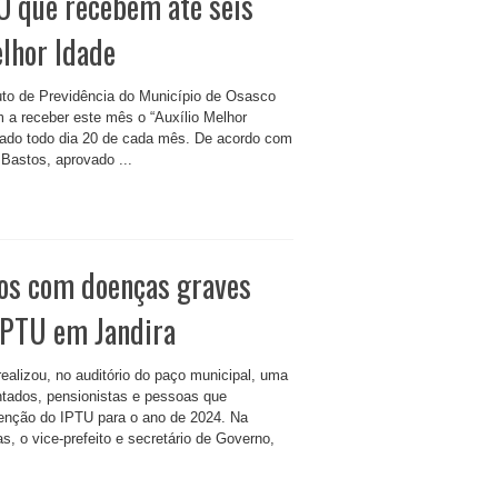
O que recebem até seis
elhor Idade
uto de Previdência do Município de Osasco
a receber este mês o “Auxílio Melhor
izado todo dia 20 de cada mês. De acordo com
 Bastos, aprovado ...
ãos com doenças graves
 IPTU em Jandira
realizou, no auditório do paço municipal, uma
ntados, pensionistas e pessoas que
senção do IPTU para o ano de 2024. Na
, o vice-prefeito e secretário de Governo,