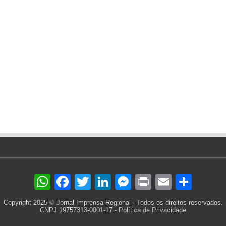
WhatsApp
Facebook
Twitter
LinkedIn
Messenger
Print
Email
Sha
Copyright 2025 © Jornal Imprensa Regional - Todos os direitos reservados.
CNPJ 19757313-0001-17 -
Política de Privacidade