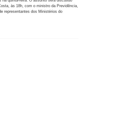
na quinta-feira. O assunto será discutido
osta, às 18h, com o ministro da Previdência,
e representantes dos Ministérios do