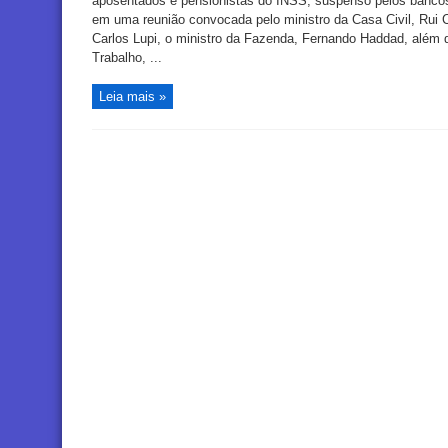
aposentados e pensionistas do INSS, suspenso pelos bancos 
em uma reunião convocada pelo ministro da Casa Civil, Rui C
Carlos Lupi, o ministro da Fazenda, Fernando Haddad, além d
Trabalho, ...
Leia mais »