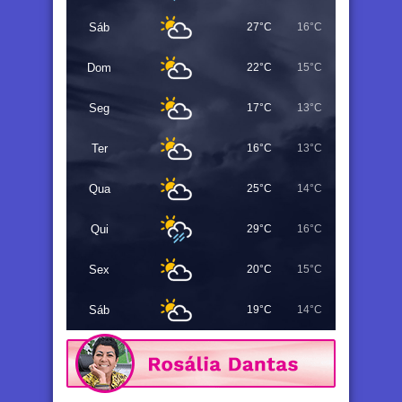
Sáb
27°C
16°C
Dom
22°C
15°C
Seg
17°C
13°C
Ter
16°C
13°C
Qua
25°C
14°C
Qui
29°C
16°C
Sex
20°C
15°C
Sáb
19°C
14°C