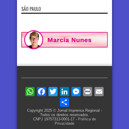
SÃO PAULO
WhatsApp
Facebook
Twitter
LinkedIn
Messenger
Print
Email
Share
Copyright 2025 © Jornal Imprensa Regional -
Todos os direitos reservados.
CNPJ 19757313-0001-17 -
Política de
Privacidade