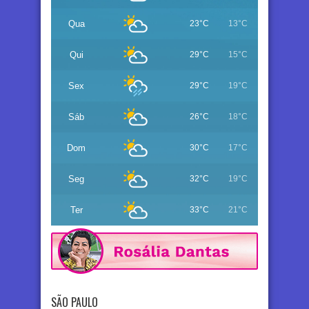
Qua
23°C
13°C
Qui
29°C
15°C
Sex
29°C
19°C
Sáb
26°C
18°C
Dom
30°C
17°C
Seg
32°C
19°C
Ter
33°C
21°C
SÃO PAULO