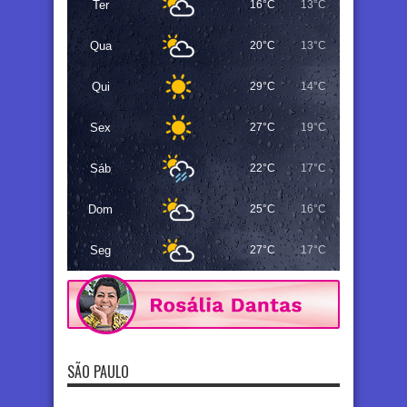
Ter
16°C
13°C
Qua
20°C
13°C
Qui
29°C
14°C
Sex
27°C
19°C
Sáb
22°C
17°C
Dom
25°C
16°C
Seg
27°C
17°C
SÃO PAULO