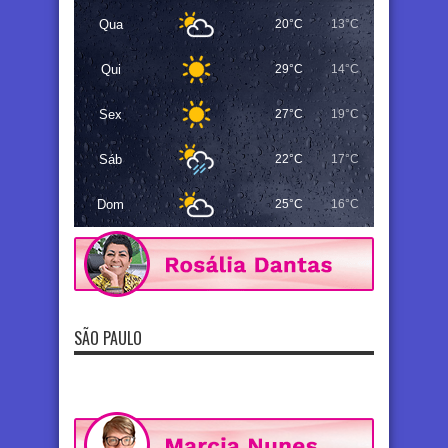
Qua
20°C
13°C
Qui
29°C
14°C
Sex
27°C
19°C
Sáb
22°C
17°C
Dom
25°C
16°C
SÃO PAULO