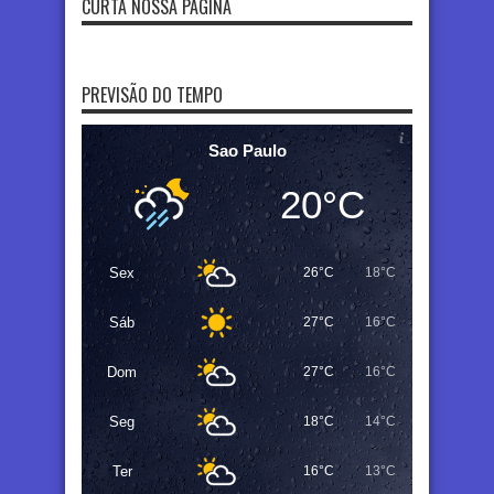
CURTA NOSSA PÁGINA
PREVISÃO DO TEMPO
Sao Paulo
20°C
Sex
26°C
18°C
Sáb
27°C
16°C
Dom
27°C
16°C
Seg
18°C
14°C
Ter
16°C
13°C