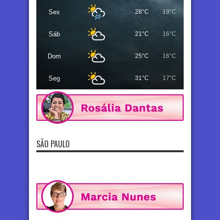
Sex
28°C
19°C
Sáb
21°C
16°C
Dom
25°C
16°C
Seg
31°C
17°C
SÃO PAULO