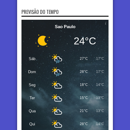
PREVISÃO DO TEMPO
Sao Paulo
24°C
Sáb
27°C
17°C
Dom
28°C
17°C
Seg
18°C
14°C
Ter
15°C
13°C
Qua
21°C
13°C
Qui
28°C
14°C