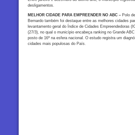
desligamentos.
MELHOR CIDADE PARA EMPREENDER NO ABC –
Polo d
Bernardo também foi destaque entre as melhores cidades par
levantamento geral do Índice de Cidades Empreendedoras (IC
(27/3), no qual o município encabeça ranking no Grande ABC 
posto de 16ª na esfera nacional. O estudo registra um diagn
cidades mais populosas do País.