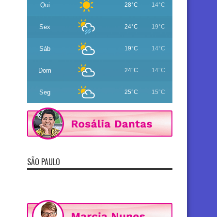
Qui
28°C
14°C
Sex
24°C
19°C
Sáb
19°C
14°C
Dom
24°C
14°C
Seg
25°C
15°C
SÃO PAULO