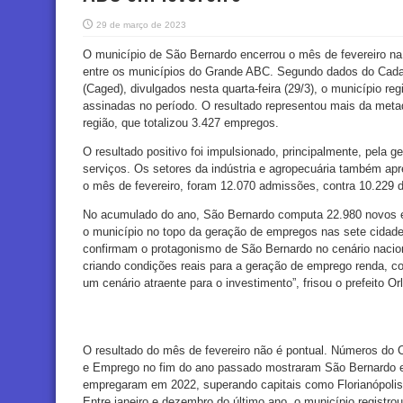
29 de março de 2023
O município de São Bernardo encerrou o mês de fevereiro na
entre os municípios do Grande ABC. Segundo dados do Cad
(Caged), divulgados nesta quarta-feira (29/3), o município reg
assinadas no período. O resultado representou mais da meta
região, que totalizou 3.427 empregos.
O resultado positivo foi impulsionado, principalmente, pela 
serviços. Os setores da indústria e agropecuária também apr
o mês de fevereiro, foram 12.070 admissões, contra 10.229
No acumulado do ano, São Bernardo computa 22.980 novos 
o município no topo da geração de empregos nas sete cidade
confirmam o protagonismo de São Bernardo no cenário nacion
criando condições reais para a geração de emprego renda, com
um cenário atraente para o investimento”, frisou o prefeito O
O resultado do mês de fevereiro não é pontual. Números do C
e Emprego no fim do ano passado mostraram São Bernardo en
empregaram em 2022, superando capitais como Florianópolis, 
Entre janeiro e dezembro do último ano, o município registr