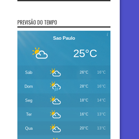
PREVISÃO DO TEMPO
Sao Paulo
25°C
Sáb
26°C
16°C
Dom
28°C
16°C
Seg
18°C
14°C
Ter
16°C
13°C
Qua
20°C
13°C