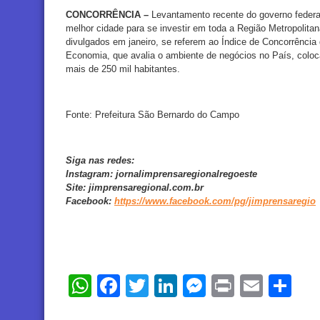
CONCORRÊNCIA –
Levantamento recente do governo feder
melhor cidade para se investir em toda a Região Metropolit
divulgados em janeiro, se referem ao Índice de Concorrência 
Economia, que avalia o ambiente de negócios no País, coloc
mais de 250 mil habitantes.
Fonte: Prefeitura São Bernardo do Campo
Siga nas redes:
Instagram:
jornalimprensaregionalregoeste
Site:
jimprensaregional.com.br
Facebook
:
https://www.facebook.com/pg/jimprensaregio
WhatsApp
Facebook
Twitter
LinkedIn
Messenger
Print
Email
Sh