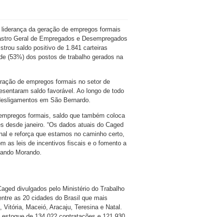
 liderança da geração de empregos formais
astro Geral de Empregados e Desempregados
istrou saldo positivo de 1.841 carteiras
de (53%) dos postos de trabalho gerados na
geração de empregos formais no setor de
esentaram saldo favorável. Ao longo de todo
 desligamentos em São Bernardo.
empregos formais, saldo que também coloca
s desde janeiro. “Os dados atuais do Caged
al e reforça que estamos no caminho certo,
 as leis de incentivos fiscais e o fomento a
rlando Morando.
aged divulgados pelo Ministério do Trabalho
tre as 20 cidades do Brasil que mais
Vitória, Maceió, Aracaju, Teresina e Natal.
ou estoque de 134.022 contratações e 121.930