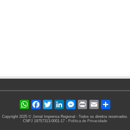
WhatsApp
Facebook
Twitter
LinkedIn
Messenger
Print
Email
Sha
Copyright 2025 © Jornal Imprensa Regional - Todos os direitos reservados.
CNPJ 19757313-0001-17 -
Política de Privacidade