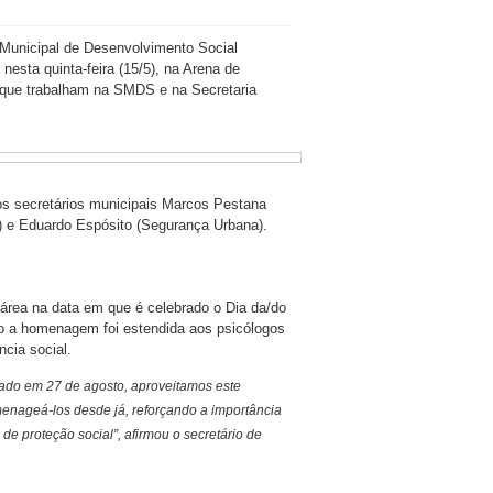
 Municipal de Desenvolvimento Social
esta quinta-feira (15/5), na Arena de
s que trabalham na SMDS e na Secretaria
os secretários municipais Marcos Pestana
) e Eduardo Espósito (Segurança Urbana).
 área na data em que é celebrado o Dia da/do
o a homenagem foi estendida aos psicólogos
cia social.
do em 27 de agosto, aproveitamos este
nageá-los desde já, reforçando a importância
de proteção social”, afirmou o secretário de