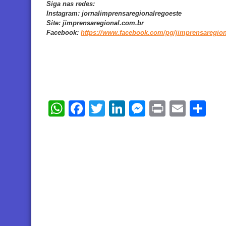
Siga nas redes:
Instagram:
jornalimprensaregionalregoeste
Site:
jimprensaregional.com.br
Facebook
:
https://www.facebook.com/pg/jimprensaregion
WhatsApp
Facebook
Twitter
LinkedIn
Messenger
Print
Email
Sh