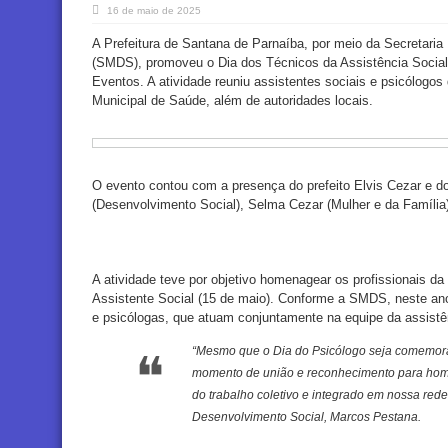
16 de maio de 2025
A Prefeitura de Santana de Parnaíba, por meio da Secretaria
(SMDS), promoveu o Dia dos Técnicos da Assistência Social n
Eventos. A atividade reuniu assistentes sociais e psicólogo
Municipal de Saúde, além de autoridades locais.
O evento contou com a presença do prefeito Elvis Cezar e d
(Desenvolvimento Social), Selma Cezar (Mulher e da Família
A atividade teve por objetivo homenagear os profissionais da
Assistente Social (15 de maio). Conforme a SMDS, neste an
e psicólogas, que atuam conjuntamente na equipe da assistên
“Mesmo que o Dia do Psicólogo seja comemora
momento de união e reconhecimento para home
do trabalho coletivo e integrado em nossa rede 
Desenvolvimento Social, Marcos Pestana.