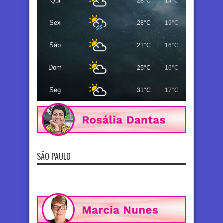
Qui
28°C
14°C
Sex
28°C
19°C
Sáb
21°C
16°C
Dom
25°C
16°C
Seg
31°C
17°C
SÃO PAULO