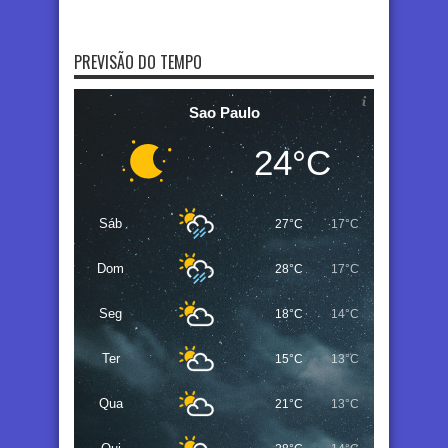
PREVISÃO DO TEMPO
Sao Paulo
24°C
Sáb
27°C
17°C
Dom
28°C
17°C
Seg
18°C
14°C
Ter
15°C
13°C
Qua
21°C
13°C