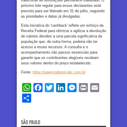
tradicional de restituições permanece inalterado. O
próximo lote regular para esses declarantes está
previsto para ser liberado em 31 de julho, seguindo
as prioridades e datas já divulgadas.
Esta iniciativa do 'cashback' reflete um esforço da
Receita Federal para otimizar e agilizar a devolução
de valores devidos a uma parcela significativa da
população que, de outra forma, poderia não ter
acesso a esses recursos. A consulta e o
acompanhamento são passos essenciais para
garantir que os contribuintes elegíveis recebam
seus valores dentro do prazo estabelecido.
Fonte:
https://agenciabrasil.ebc.com.br
WhatsApp
Facebook
Twitter
LinkedIn
Messenger
Print
Email
Share
SÃO PAULO