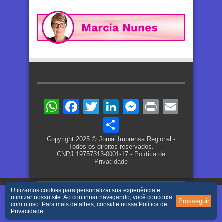
WhatsApp
Facebook
Twitter
LinkedIn
Messenger
Print
Email
Share
Copyright 2025 © Jornal Imprensa Regional -
Todos os direitos reservados.
CNPJ 19757313-0001-17 -
Política de
Privacidade
Utilizamos cookies para personalizar sua experiência e
otimizar nosso site. Ao continuar navegando, você concorda
Prosseguir
com o uso. Para mais detalhes, consulte nossa
Política de
Privacidade
.