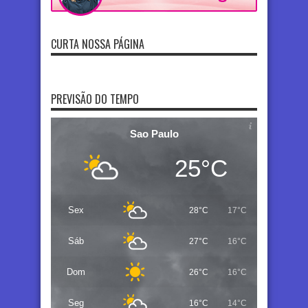
CURTA NOSSA PÁGINA
PREVISÃO DO TEMPO
Sao Paulo
25°C
Sex
28°C
17°C
Sáb
27°C
16°C
Dom
26°C
16°C
Seg
16°C
14°C