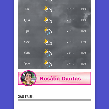
Ter
16°C
13°C
Qua
23°C
13°C
Qui
28°C
16°C
Sex
22°C
17°C
Sáb
24°C
16°C
Dom
25°C
16°C
SÃO PAULO