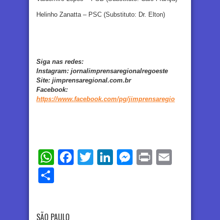
Helinho Zanatta – PSC (Substituto: Dr. Elton)
Siga nas redes:
Instagram:
jornalimprensaregionalregoeste
Site:
jimprensaregional.com.br
Facebook
:
https://www.facebook.com/pg/jimprensaregio
WhatsApp
Facebook
Twitter
LinkedIn
Messenger
Print
Email
Share
SÃO PAULO