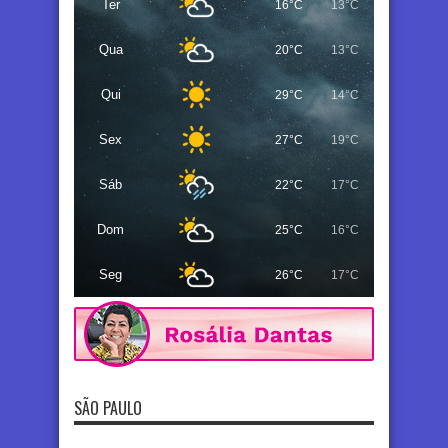
Ter
16°C
13°C
Qua
20°C
13°C
Qui
29°C
14°C
Sex
27°C
19°C
Sáb
22°C
17°C
Dom
25°C
16°C
Seg
26°C
17°C
SÃO PAULO