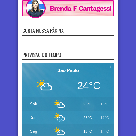
CURTA NOSSA PÁGINA
PREVISÃO DO TEMPO
Sao Paulo
24°C
Sáb
26°C
16°C
Dom
28°C
16°C
Seg
18°C
14°C