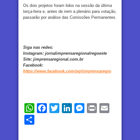
Os dois projetos foram lidos na sessão da última
terça-feira e, antes de irem a plenário para votação,
passarão por análise das Comissões Permanentes.
Siga nas redes:
Instagram:
jornalimprensaregionalregoeste
Site:
jimprensaregional.com.br
Facebook
:
https://www.facebook.com/pg/jimprensaregio
WhatsApp
Facebook
Twitter
LinkedIn
Messenger
Print
Email
Share