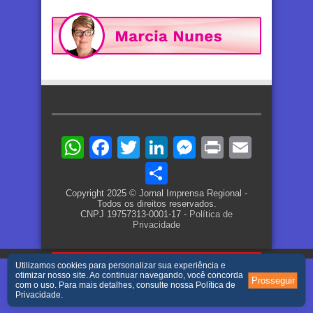
WhatsApp
Facebook
Twitter
LinkedIn
Messenger
Print
Email
Share
Copyright 2025 © Jornal Imprensa Regional -
Todos os direitos reservados.
CNPJ 19757313-0001-17 -
Política de
Privacidade
Utilizamos cookies para personalizar sua experiência e
otimizar nosso site. Ao continuar navegando, você concorda
Prosseguir
com o uso. Para mais detalhes, consulte nossa
Política de
Privacidade
.