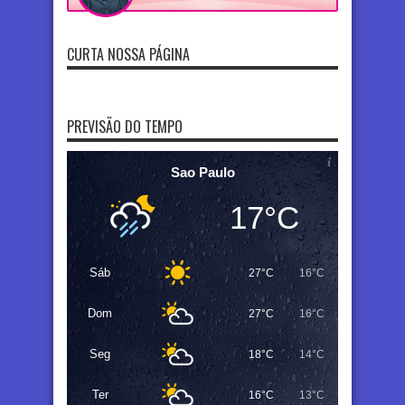
CURTA NOSSA PÁGINA
PREVISÃO DO TEMPO
Sao Paulo
17°C
Sáb
27°C
16°C
Dom
27°C
16°C
Seg
18°C
14°C
Ter
16°C
13°C