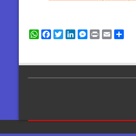
WhatsApp
Facebook
Twitter
LinkedIn
Messenger
Print
Email
Sh