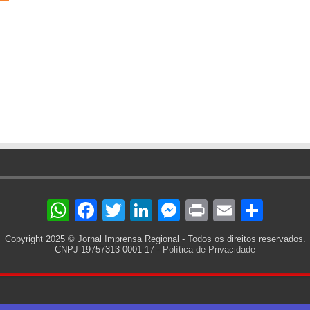
are
WhatsApp
Facebook
Twitter
LinkedIn
Messenger
Print
Email
Sha
Copyright 2025 © Jornal Imprensa Regional - Todos os direitos reservados.
CNPJ 19757313-0001-17 -
Política de Privacidade