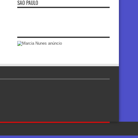
SÃO PAULO
re