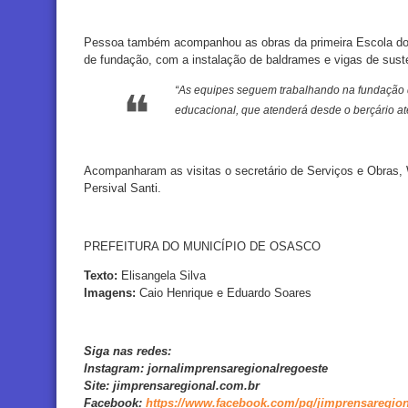
Pessoa também acompanhou as obras da primeira Escola do 
de fundação, com a instalação de baldrames e vigas de suste
“As equipes seguem trabalhando na fundação 
educacional, que atenderá desde o berçário at
Acompanharam as visitas o secretário de Serviços e Obras, Wa
Persival Santi.
PREFEITURA DO MUNICÍPIO DE OSASCO
Texto:
Elisangela Silva
Imagens:
Caio Henrique e Eduardo Soares
Siga nas redes:
Instagram:
jornalimprensaregionalregoeste
Site:
jimprensaregional.com.br
Facebook
:
https://www.facebook.com/pg/jimprensaregion