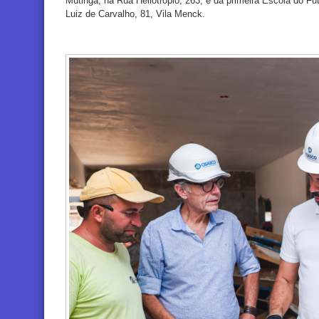
Mutinga, na Rua Heliotrópio, 263, e da primeira Escola do F
Luiz de Carvalho, 81, Vila Menck.