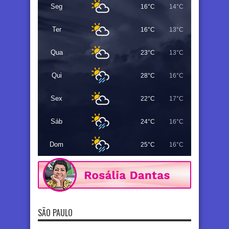
Seg
16°C
14°C
Ter
16°C
13°C
Qua
23°C
13°C
Qui
28°C
16°C
Sex
22°C
17°C
Sáb
24°C
16°C
Dom
25°C
16°C
SÃO PAULO