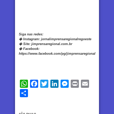
Siga nas redes:
�
Instagram:
jornalimprensaregionalregoeste
�
Site:
jimprensaregional.com.br
�
Facebook
:
https://www.facebook.com/pg/jimprensaregional
WhatsApp
Facebook
Twitter
LinkedIn
Messenger
Print
Email
Share