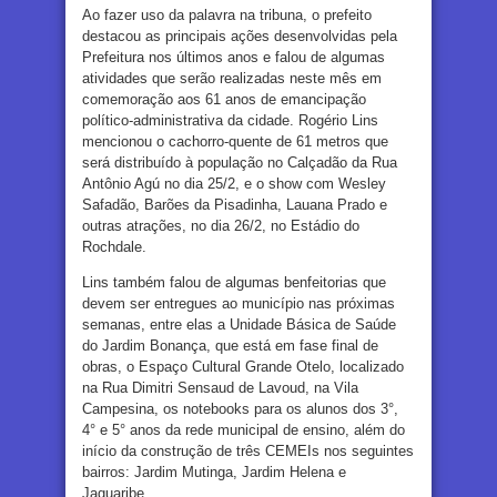
Ao fazer uso da palavra na tribuna, o prefeito
destacou as principais ações desenvolvidas pela
Prefeitura nos últimos anos e falou de algumas
atividades que serão realizadas neste mês em
comemoração aos 61 anos de emancipação
político-administrativa da cidade. Rogério Lins
mencionou o cachorro-quente de 61 metros que
será distribuído à população no Calçadão da Rua
Antônio Agú no dia 25/2, e o show com Wesley
Safadão, Barões da Pisadinha, Lauana Prado e
outras atrações, no dia 26/2, no Estádio do
Rochdale.
Lins também falou de algumas benfeitorias que
devem ser entregues ao município nas próximas
semanas, entre elas a Unidade Básica de Saúde
do Jardim Bonança, que está em fase final de
obras, o Espaço Cultural Grande Otelo, localizado
na Rua Dimitri Sensaud de Lavoud, na Vila
Campesina, os notebooks para os alunos dos 3°,
4° e 5° anos da rede municipal de ensino, além do
início da construção de três CEMEIs nos seguintes
bairros: Jardim Mutinga, Jardim Helena e
Jaguaribe.