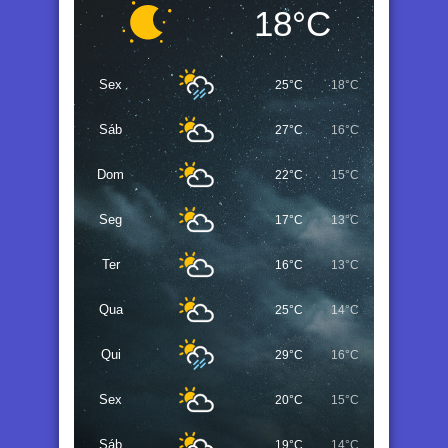
18°C
Sex
25°C
18°C
Sáb
27°C
16°C
Dom
22°C
15°C
Seg
17°C
13°C
Ter
16°C
13°C
Qua
25°C
14°C
Qui
29°C
16°C
Sex
20°C
15°C
Sáb
19°C
14°C