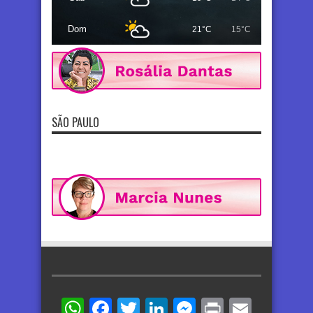
Dom
21°C
15°C
SÃO PAULO
WhatsApp
Facebook
Twitter
LinkedIn
Messenger
Print
Email