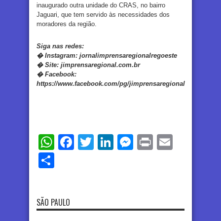
inaugurado outra unidade do CRAS, no bairro
Jaguari, que tem servido às necessidades dos
moradores da região.
Siga nas redes:
�
Instagram:
jornalimprensaregionalregoeste
�
Site:
jimprensaregional.com.br
�
Facebook
:
https://www.facebook.com/pg/jimprensaregional
WhatsApp
Facebook
Twitter
LinkedIn
Messenger
Print
Email
Share
SÃO PAULO