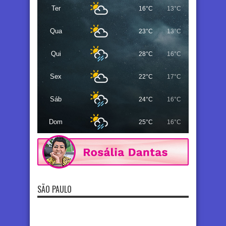
Ter
16°C
13°C
Qua
23°C
13°C
Qui
28°C
16°C
Sex
22°C
17°C
Sáb
24°C
16°C
Dom
25°C
16°C
SÃO PAULO