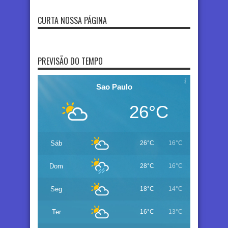
CURTA NOSSA PÁGINA
PREVISÃO DO TEMPO
Sao Paulo
26°C
Sáb
26°C
16°C
Dom
28°C
16°C
Seg
18°C
14°C
Ter
16°C
13°C