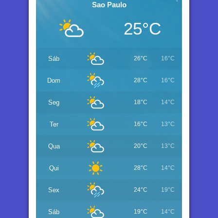
Sao Paulo
25°C
Sáb
26°C
16°C
Dom
28°C
16°C
Seg
18°C
14°C
Ter
16°C
13°C
Qua
20°C
13°C
Qui
28°C
14°C
Sex
24°C
19°C
Sáb
19°C
14°C