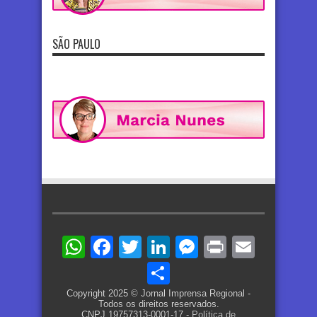
SÃO PAULO
WhatsApp
Facebook
Twitter
LinkedIn
Messenger
Print
Email
Share
Copyright 2025 © Jornal Imprensa Regional -
Todos os direitos reservados.
CNPJ 19757313-0001-17 -
Política de