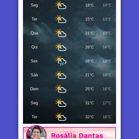
Seg
18°C
14°C
Ter
15°C
13°C
Qua
21°C
13°C
Qui
28°C
14°C
Sex
28°C
19°C
Sáb
21°C
16°C
Dom
25°C
16°C
Seg
31°C
17°C
Ter
32°C
18°C