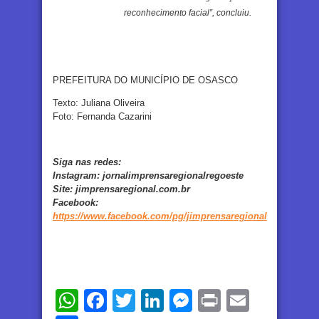
reconhecimento facial”, concluiu.
PREFEITURA DO MUNICÍPIO DE OSASCO
Texto: Juliana Oliveira
Foto: Fernanda Cazarini
Siga nas redes:
Instagram:
jornalimprensaregionalregoeste
Site:
jimprensaregional.com.br
Facebook
:
https://www.facebook.com/pg/jimprensaregional
WhatsApp
Facebook
Twitter
LinkedIn
Messenger
Print
Email