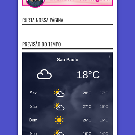
CURTA NOSSA PÁGINA
PREVISÃO DO TEMPO
Sao Paulo
18°C
Sex
28°C
17°C
Sáb
27°C
16°C
Dom
26°C
16°C
Seg
16°C
14°C