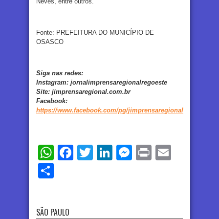
Neves, entre outros.
Fonte: PREFEITURA DO MUNICÍPIO DE
OSASCO
Siga nas redes:
Instagram:
jornalimprensaregionalregoeste
Site:
jimprensaregional.com.br
Facebook
:
https://www.facebook.com/pg/jimprensaregional
WhatsApp
Facebook
Twitter
LinkedIn
Messenger
Print
Email
Share
SÃO PAULO