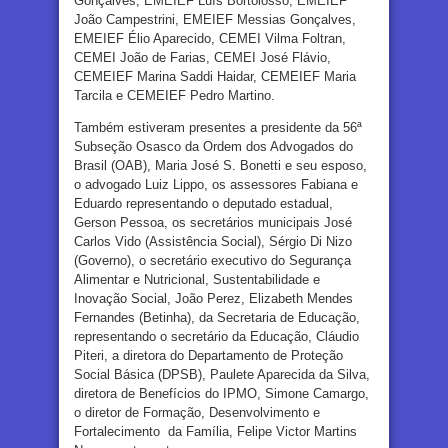
Gonçalves, EMEIEF Luís Bortolosso, EMEIEF
João Campestrini, EMEIEF Messias Gonçalves,
EMEIEF Élio Aparecido, CEMEI Vilma Foltran,
CEMEI João de Farias, CEMEI José Flávio,
CEMEIEF Marina Saddi Haidar, CEMEIEF Maria
Tarcila e CEMEIEF Pedro Martino.
Também estiveram presentes a presidente da 56ª
Subseção Osasco da Ordem dos Advogados do
Brasil (OAB), Maria José S. Bonetti e seu esposo,
o advogado Luiz Lippo, os assessores Fabiana e
Eduardo representando o deputado estadual,
Gerson Pessoa, os secretários municipais José
Carlos Vido (Assistência Social), Sérgio Di Nizo
(Governo), o secretário executivo do Segurança
Alimentar e Nutricional, Sustentabilidade e
Inovação Social, João Perez, Elizabeth Mendes
Fernandes (Betinha), da Secretaria de Educação,
representando o secretário da Educação, Cláudio
Piteri, a diretora do Departamento de Proteção
Social Básica (DPSB), Paulete Aparecida da Silva,
diretora de Benefícios do IPMO, Simone Camargo,
o diretor de Formação, Desenvolvimento e
Fortalecimento da Família, Felipe Victor Martins