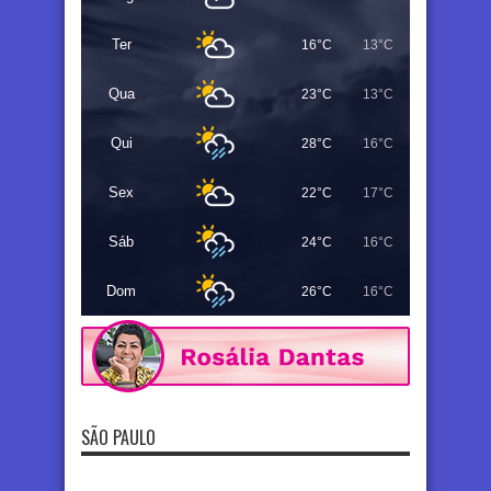
Ter
16°C
13°C
Qua
23°C
13°C
Qui
28°C
16°C
Sex
22°C
17°C
Sáb
24°C
16°C
Dom
26°C
16°C
SÃO PAULO