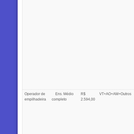
Operador de
Ens. Médio
R$
VT+AO+AM+Outros
empilhadeira
completo
2.594,00