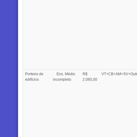
Porteiro de
Ens. Médio
R$
VT+CB+AM+SV+Outr
edifícios
incompleto
2.085,00