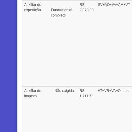
Auxiliar de
R$
SV+AO+VA+AM+VT
expedição
Fundamental
2.073,00
completo
Auxiliar de
Não exigida
R$
VT+VR+VA+Outros
limpeza
1.711,72