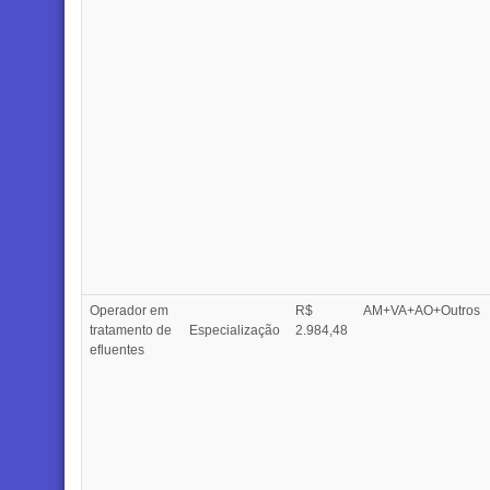
Operador em
R$
AM+VA+AO+Outros
tratamento de
Especialização
2.984,48
efluentes