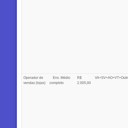
Operador de
Ens. Médio
R$
VA+SV+AO+VT+Outr
vendas (lojas)
completo
2.005,00