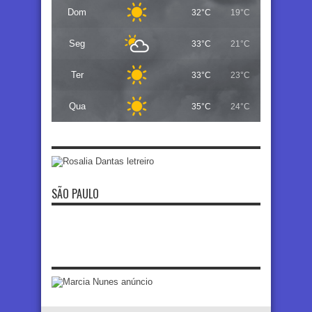
Dom
32°C
19°C
Seg
33°C
21°C
Ter
33°C
23°C
Qua
35°C
24°C
SÃO PAULO