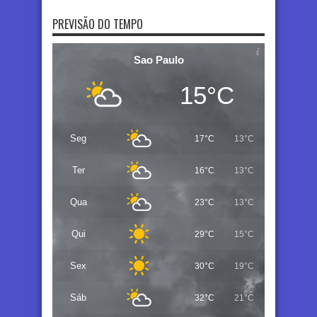
PREVISÃO DO TEMPO
Sao Paulo
15°C
Seg
17°C
13°C
Ter
16°C
13°C
Qua
23°C
13°C
Qui
29°C
15°C
Sex
30°C
19°C
Sáb
32°C
21°C