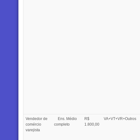
Vendedor de
Ens. Médio
R$
VA+VT+VR+Outros
comércio
completo
1.800,00
varejista