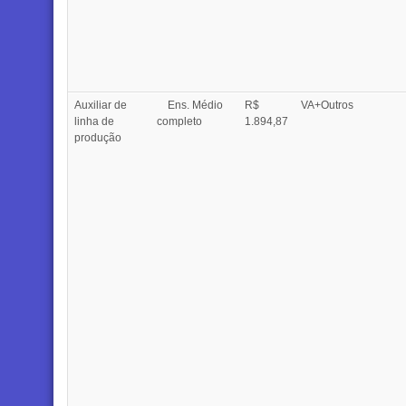
Auxiliar de
Ens. Médio
R$
VA+Outros
linha de
completo
1.894,87
produção