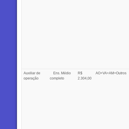
Auxiliar de
Ens. Médio
R$
AO+VA+AM+Outros
operação
completo
2.304,00