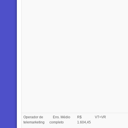
Operador de
Ens. Médio
R$
VT+VR
telemarketing
completo
1.604,45