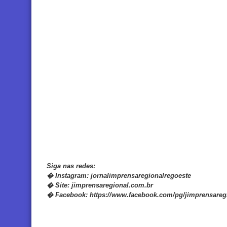
Siga nas redes:
�
Instagram:
jornalimprensaregionalregoeste
�
Site:
jimprensaregional.com.br
�
Facebook
:
https://www.facebook.com/pg/jimprensareg