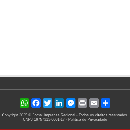
WhatsApp
Facebook
Twitter
LinkedIn
Messenger
Print
Email
Sha
Copyright 2025 © Jornal Imprensa Regional - Todos os direitos reservados.
CNPJ 19757313-0001-17 -
Política de Privacidade