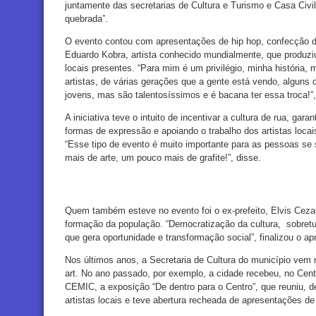
juntamente das secretarias de Cultura e Turismo e Casa Civil
quebrada”.
O evento contou com apresentações de hip hop, confecção de
Eduardo Kobra, artista conhecido mundialmente, que produzi
locais presentes. “Para mim é um privilégio, minha história,
artistas, de várias gerações que a gente está vendo, alguns d
jovens, mas são talentosíssimos e é bacana ter essa troca!
A iniciativa teve o intuito de incentivar a cultura de rua, ga
formas de expressão e apoiando o trabalho dos artistas locais.
“Esse tipo de evento é muito importante para as pessoas se
mais de arte, um pouco mais de grafite!”, disse.
Quem também esteve no evento foi o ex-prefeito, Elvis Cezar,
formação da população. “Democratização da cultura, sobretudo 
que gera oportunidade e transformação social”, finalizou o a
Nos últimos anos, a Secretaria de Cultura do município vem r
art. No ano passado, por exemplo, a cidade recebeu, no Cen
CEMIC, a exposição “De dentro para o Centro”, que reuniu, de
artistas locais e teve abertura recheada de apresentações de