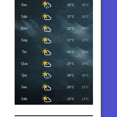
Sex
25°C
18°C
Sáb
27°C
16°C
Dom
22°C
15°C
Seg
17°C
13°C
Ter
16°C
13°C
Qua
25°C
14°C
Qui
29°C
16°C
Sex
20°C
15°C
Sáb
19°C
14°C