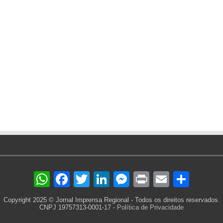
WhatsApp
Facebook
Twitter
LinkedIn
Messenger
Print
Email
Sha
Copyright 2025 © Jornal Imprensa Regional - Todos os direitos reservados.
CNPJ 19757313-0001-17 -
Política de Privacidade