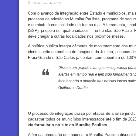
29 de maio de 2025
Com o avanço da integração entre Estado e municípios, mais d
processo de adesão ao Muralha Paulista, programa de segur
e combate à criminalidade em tempo real. A ferramenta, cria
(SSP), já opera em quatro cidades — entre elas São Paulo, 
deve chegar a outras localidades nos próximos meses.
A política pública integra câmeras de monitoramento dos mun
identificação automática de foragidos da Justiça, pessoas d
Praia Grande e São Carlos já contam com cobertura de 100% d
“Esse é um grande avanço em segurança públi
alertas em tempo real e tem sido fundamental p
fortalecendo a atuação das nossas forças polici
Guilherme Derrite.
O processo de integração passa por etapas de análise jurídic
cadastrar todos os municípios interessados até o fim de 2025
via
formulário no site do Muralha Paulista
.
Além da integração de imagens, o Muralha Paulista disponibil