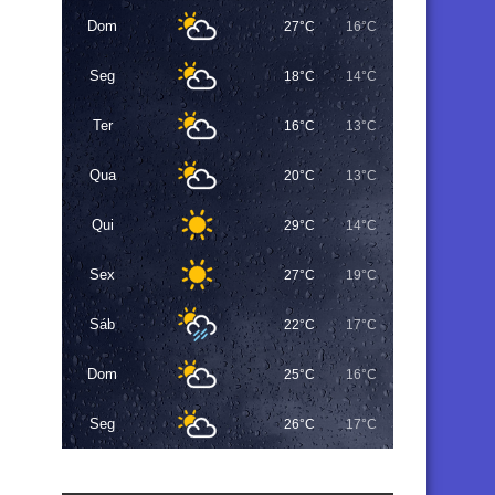
Dom
27°C
16°C
Seg
18°C
14°C
Ter
16°C
13°C
Qua
20°C
13°C
Qui
29°C
14°C
Sex
27°C
19°C
Sáb
22°C
17°C
Dom
25°C
16°C
Seg
26°C
17°C