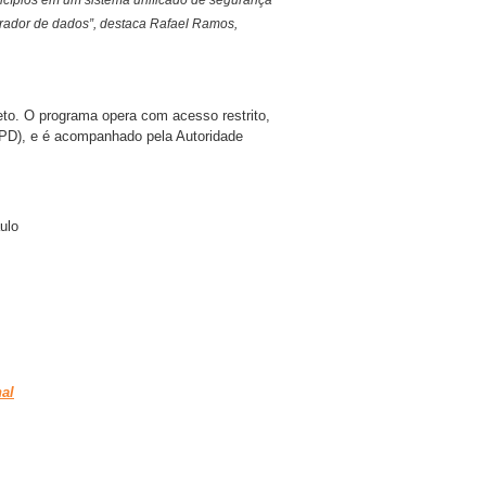
nicípios em um sistema unificado de segurança
rador de dados”, destaca Rafael Ramos,
eto. O programa opera com acesso restrito,
PD), e é acompanhado pela Autoridade
ulo
al