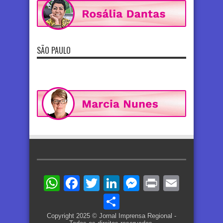
SÃO PAULO
WhatsApp
Facebook
Twitter
LinkedIn
Messenger
Print
Email
Share
Copyright 2025 © Jornal Imprensa Regional -